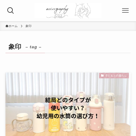
ホーム
象印
象印
– tag –
子どもとの暮らし