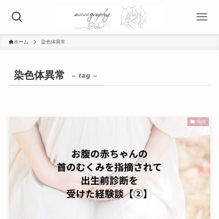
ホーム
染色体異常
染色体異常
– tag –
病院